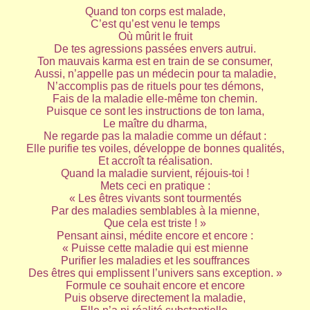
Quand ton corps est malade,
C’est qu’est venu le temps
Où mûrit le fruit
De tes agressions passées envers autrui.
Ton mauvais karma est en train de se consumer,
Aussi, n’appelle pas un médecin pour ta maladie,
N’accomplis pas de rituels pour tes démons,
Fais de la maladie elle-même ton chemin.
Puisque ce sont les instructions de ton lama,
Le maître du dharma,
Ne regarde pas la maladie comme un défaut :
Elle purifie tes voiles, développe de bonnes qualités,
Et accroît ta réalisation.
Quand la maladie survient, réjouis-toi !
Mets ceci en pratique :
« Les êtres vivants sont tourmentés
Par des maladies semblables à la mienne,
Que cela est triste ! »
Pensant ainsi, médite encore et encore :
« Puisse cette maladie qui est mienne
Purifier les maladies et les souffrances
Des êtres qui emplissent l’univers sans exception. »
Formule ce souhait encore et encore
Puis observe directement la maladie,