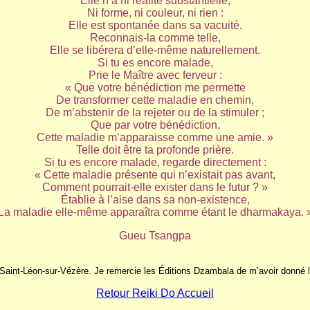
Elle n’a ni réalité substantielle,
Ni forme, ni couleur, ni rien :
Elle est spontanée dans sa vacuité.
Reconnais-la comme telle,
Elle se libérera d’elle-même naturellement.
Si tu es encore malade,
Prie le Maître avec ferveur :
« Que votre bénédiction me permette
De transformer cette maladie en chemin,
De m’abstenir de la rejeter ou de la stimuler ;
Que par votre bénédiction,
Cette maladie m’apparaisse comme une amie. »
Telle doit être ta profonde prière.
Si tu es encore malade, regarde directement :
« Cette maladie présente qui n’existait pas avant,
Comment pourrait-elle exister dans le futur ? »
Établie à l’aise dans sa non-existence,
La maladie elle-même apparaîtra comme étant le dharmakaya. 
Gueu Tsangpa
aint-Léon-sur-Vézère. Je remercie les Éditions Dzambala de m’avoir donné l’au
Retour Reiki Do Accueil