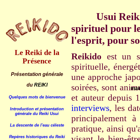
..........
Usui Reik
spirituel
pour l
l'esprit, pour s
Le Reiki de la
Reikid
o
est un si
Présence
spirituelle, énerg
Présentation générale
une approche japona
soirées, sont ani
du
REIKI
mai
et auteur depuis
Quelques mots de bienvenue
interviews
, les da
Introduction et présentation
générale du Reiki Usui
principalement à 
La descente de l'eau céleste
pratique, ainsi qu
visant le bien-êt
Repères historiques du Reiki